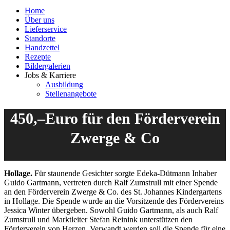
Home
Über uns
Lieferservice
Standorte
Handzettel
Rezepte
Bildergalerien
Jobs & Karriere
Ausbildung
Stellenangebote
450,–Euro für den Förderverein
Zwerge & Co
Hollage.
Für staunende Gesichter sorgte Edeka-Dütmann Inhaber
Guido Gartmann, vertreten durch Ralf Zumstrull mit einer Spende
an den Förderverein Zwerge & Co. des St. Johannes Kindergartens
in Hollage. Die Spende wurde an die Vorsitzende des Fördervereins
Jessica Winter übergeben. Sowohl Guido Gartmann, als auch Ralf
Zumstrull und Marktleiter Stefan Reinink unterstützen den
Förderverein von Herzen. Verwandt werden soll die Spende für eine