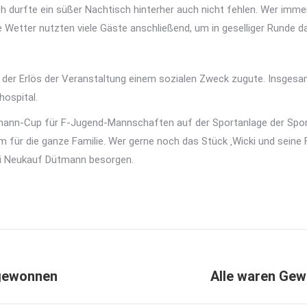
ch durfte ein süßer Nachtisch hinterher auch nicht fehlen. Wer imme
e Wetter nutzten viele Gäste anschließend, um in geselliger Runde 
r der Erlös der Veranstaltung einem sozialen Zweck zugute. Insg
hospital.
ütmann-Cup für F-Jugend-Mannschaften auf der Sportanlage der Spor
für die ganze Familie. Wer gerne noch das Stück ‚Wicki und seine 
bei Neukauf Dütmann besorgen.
 gewonnen
Alle waren Gew
Nächster
Beitrag: