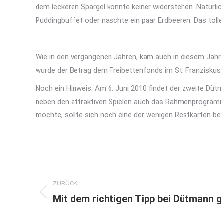
dem leckeren Spargel konnte keiner widerstehen. Natürli
Puddingbuffet oder naschte ein paar Erdbeeren. Das toll
Wie in den vergangenen Jahren, kam auch in diesem Jah
wurde der Betrag dem Freibettenfonds im St. Franziskus
Noch ein Hinweis: Am 6. Juni 2010 findet der zweite D
neben den attraktiven Spielen auch das Rahmenprogramm 
möchte, sollte sich noch eine der wenigen Restkarten 
Kommentarnavigation
ZURÜCK
Mit dem richtigen Tipp bei Dütmann
Vorheriger
Beitrag: