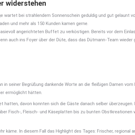
er widerstehen
 wartet bei strahlendem Sonnenschein geduldig und gut gelaunt vo
aden und mehr als 150 Kunden kamen gerne.
sievoll angerichteten Buffet zu verköstigen. Bereits vor dem Einla
enn auch ins Foyer über der Düte, dass das Dütmann-Team wieder g
n in seiner Begrüßung dankende Worte an die fleißigen Damen vom DR
er ermöglicht hätten.
itet hatten, davon konnten sich die Gäste danach selber überzeuge
ber Fisch-, Fleisch- und Käseplatten bis zu bunten Obstkreationen
r käme. In diesem Fall das Highlight des Tages: Frischer, regional 