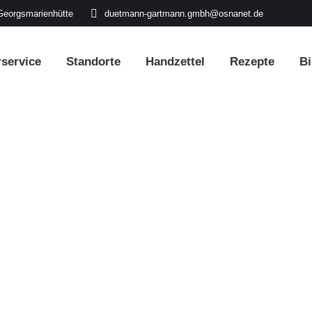
Georgsmarienhütte
duetmann-gartmann.gmbh@osnanet.de
rservice
Standorte
Handzettel
Rezepte
Bi