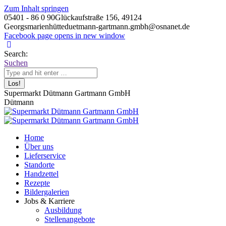
Zum Inhalt springen
05401 - 86 0 90
Glückaufstraße 156, 49124
Georgsmarienhütte
duetmann-gartmann.gmbh@osnanet.de
Facebook page opens in new window
Search:
Suchen
Supermarkt Dütmann Gartmann GmbH
Dütmann
Home
Über uns
Lieferservice
Standorte
Handzettel
Rezepte
Bildergalerien
Jobs & Karriere
Ausbildung
Stellenangebote