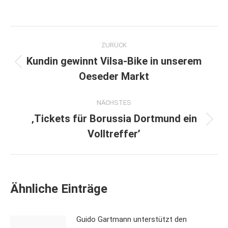
Kommentarnavigation
ZURÜCK
Kundin gewinnt Vilsa-Bike in unserem
Vorheriger
Oeseder Markt
Beitrag:
NÄCHSTES
‚Tickets für Borussia Dortmund ein
Nächster
Volltreffer’
Beitrag:
Ähnliche Einträge
Guido Gartmann unterstützt den