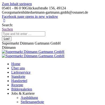
Zum Inhalt springen
05401 - 86 0 90
Glückaufstraße 156, 49124
Georgsmarienhütte
duetmann-gartmann.gmbh@osnanet.de
Facebook page opens in new window
Search:
Suchen
Supermarkt Dütmann Gartmann GmbH
Dütmann
Home
Über uns
Lieferservice
Standorte
Handzettel
Rezepte
Bildergalerien
Jobs & Karriere
Ausbildung
Stellenangebote