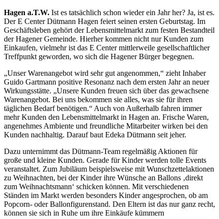
Hagen a.T.W.
Ist es tatsächlich schon wieder ein Jahr her? Ja, ist es.
Der E Center Dütmann Hagen feiert seinen ersten Geburtstag. Im
Geschäftsleben gehört der Lebensmittelmarkt zum festen Bestandteil
der Hagener Gemeinde. Hierher kommen nicht nur Kunden zum
Einkaufen, vielmehr ist das E Center mittlerweile gesellschaftlicher
Treffpunkt geworden, wo sich die Hagener Bürger begegnen.
„Unser Warenangebot wird sehr gut angenommen,“ zieht Inhaber
Guido Gartmann positive Resonanz nach dem ersten Jahr an neuer
Wirkungsstätte. „Unsere Kunden freuen sich über das gewachsene
Warenangebot. Bei uns bekommen sie alles, was sie für ihren
täglichen Bedarf benötigen.“ Auch von Außerhalb fahren immer
mehr Kunden den Lebensmittelmarkt in Hagen an. Frische Waren,
angenehmes Ambiente und freundliche Mitarbeiter wirken bei den
Kunden nachhaltig. Darauf baut Edeka Dütmann seit jeher.
Dazu unternimmt das Dütmann-Team regelmäßig Aktionen für
große und kleine Kunden. Gerade für Kinder werden tolle Events
veranstaltet. Zum Jubiläum beispielsweise mit Wunschzettelaktionen
zu Weihnachten, bei der Kinder ihre Wünsche an Ballons ‚direkt
zum Weihnachtsmann‘ schicken können. Mit verschiedenen
Ständen im Markt werden besonders Kinder angesprochen, ob am
Popcorn- oder Ballonfigurenstand. Den Eltern ist das nur ganz recht,
können sie sich in Ruhe um ihre Einkäufe kümmern