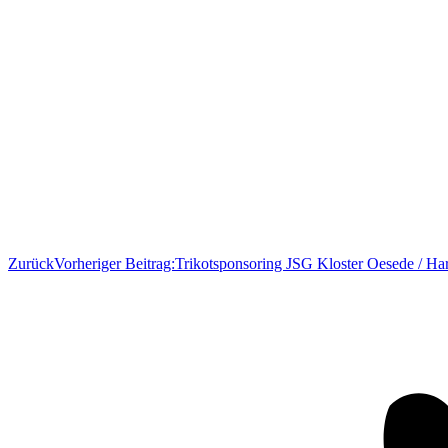
Zurück
Vorheriger Beitrag:
Trikotsponsoring JSG Kloster Oesede / Ha