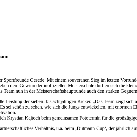
mann
r Sportfreunde Oesede: Mit einem souveränen Sieg im letzten Vorrunde
 Neben dem Gewinn der inoffiziellen Meisterschale durften sich die kle
s Team nun in der Meisterschaftshauptrunde auch den starken Gegnern
olle Leistung der sieben- bis achtjährigen Kicker. „Das Team zeigt sich 
 sei schön zu sehen, wie sich die Jungs entwickelten, mit enormen Ehr
tivation.
sich Krystian Kajtoch beim gemeinsamen Fototermin für die großzüg
rtnerschaftliches Verhältnis, u.a. beim ‚Dütmann-Cup‘, der jährlich 