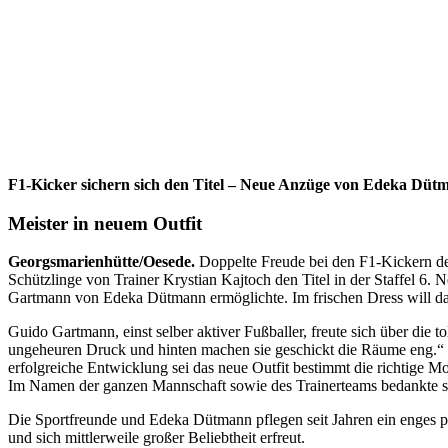
F1-Kicker sichern sich den Titel – Neue Anzüge von Edeka Düt
Meister in neuem Outfit
Georgsmarienhütte/Oesede.
Doppelte Freude bei den F1-Kickern de
Schützlinge von Trainer Krystian Kajtoch den Titel in der Staffel 6.
Gartmann von Edeka Dütmann ermöglichte. Im frischen Dress will da
Guido Gartmann, einst selber aktiver Fußballer, freute sich über die t
ungeheuren Druck und hinten machen sie geschickt die Räume eng.“ Es
erfolgreiche Entwicklung sei das neue Outfit bestimmt die richtige Mo
Im Namen der ganzen Mannschaft sowie des Trainerteams bedankte 
Die Sportfreunde und Edeka Dütmann pflegen seit Jahren ein enges pa
und sich mittlerweile großer Beliebtheit erfreut.