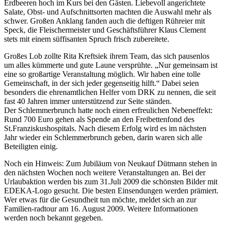
Erdbeeren hoch im Kurs bei den Gästen. Liebevoll angerichtete
Salate, Obst- und Aufschnittsorten machten die Auswahl mehr als
schwer. Großen Anklang fanden auch die deftigen Rühreier mit
Speck, die Fleischermeister und Geschäftsführer Klaus Clement
stets mit einem süffisanten Spruch frisch zubereitete.
Großes Lob zollte Rita Kreftsiek ihrem Team, das sich pausenlos
um alles kümmerte und gute Laune versprühte. „Nur gemeinsam ist
eine so großartige Veranstaltung möglich. Wir haben eine tolle
Gemeinschaft, in der sich jeder gegenseitig hilft.“ Dabei seien
besonders die ehrenamtlichen Helfer vom DRK zu nennen, die seit
fast 40 Jahren immer unterstützend zur Seite ständen.
Der Schlemmerbrunch hatte noch einen erfreulichen Nebeneffekt:
Rund 700 Euro gehen als Spende an den Freibettenfond des
St.Franziskushospitals. Nach diesem Erfolg wird es im nächsten
Jahr wieder ein Schlemmerbrunch geben, darin waren sich alle
Beteiligten einig.
Noch ein Hinweis: Zum Jubiläum von Neukauf Dütmann stehen in
den nächsten Wochen noch weitere Veranstaltungen an. Bei der
Urlaubaktion werden bis zum 31.Juli 2009 die schönsten Bilder mit
EDEKA-Logo gesucht. Die besten Einsendungen werden prämiert.
Wer etwas für die Gesundheit tun möchte, meldet sich an zur
Familien-radtour am 16. August 2009. Weitere Informationen
werden noch bekannt gegeben.