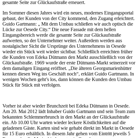
gesamte Seite zur Glückaufstraße erneuert.
Im Sommer diesen Jahres wird ein neues, modernes Eingangsportal
gebaut, der Kunden von der City kommend, den Zugang erleichtert.
Guido Gartmann: „ Mit dem Umbau schließen wir auch optisch die
Lücke zur Oesede City.“ Die neue Fassade mit dem hellen
Eingangsbereich werde die gesamte Seite zur Glückaufstraße
aufwerten, so der Unternehmer weiter. Außerdem werden aus
nostalgischer Sicht die Ursprünge des Unternehmens in Oesede
wieder ein Stück weit wieder sichtbar. Schließlich erreichten früher
die Kunden von Edeka Dütmann den Markt ausschließlich von der
Glückaufstraße. 1969 wurde der erste Dütmann-Markt seinerzeit vor
dem damaligen Eingang eröffnet. „Die älteren Georgsmarienhütter
kennen diesen Weg ins Geschäft noch“, erklärt Guido Gartmann. In
wenigen Wochen geht’s los, dann können die Kunden den Umbau
Stück für Stück mit verfolgen.
Vorher ist aber wieder Brunchzeit bei Edeka Dütmann in Oesede.
Am 20. Mai 2012 lädt Inhaber Guido Gartmann und sein Team zum
bekannten Schlemmerbrunch in den Markt an der Glückaufstraße
ein. Ab 10.00 Uhr warten wieder leckere Köstlichkeiten auf die
geladenen Gäste. Karten sind wie gehabt direkt im Markt in Oesede
für 15 Euro erhältlich. In diesem Jahr gehen vom Eintritt jeweils 5