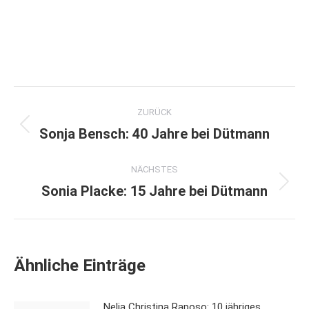
Kommentarnavigation
ZURÜCK
Sonja Bensch: 40 Jahre bei Dütmann
Vorheriger
Beitrag:
NÄCHSTES
Sonia Placke: 15 Jahre bei Dütmann
Nächster
Beitrag:
Ähnliche Einträge
Nelia Christina Raposo: 10 jähriges