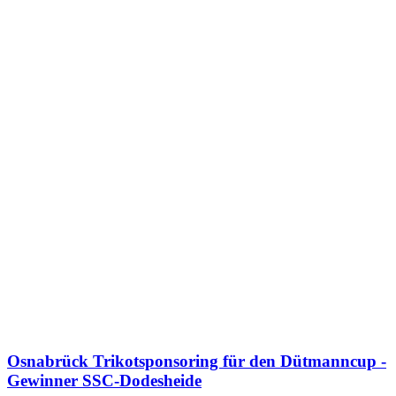
Osnabrück Trikotsponsoring für den Dütmanncup -
Gewinner SSC-Dodesheide