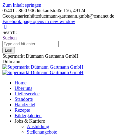
Zum Inhalt springen
05401 - 86 0 90
Glückaufstraße 156, 49124
Georgsmarienhütte
duetmann-gartmann.gmbh@osnanet.de
Facebook page opens in new window
Search:
Suchen
Supermarkt Dütmann Gartmann GmbH
Dütmann
Home
Über uns
Lieferservice
Standorte
Handzettel
Rezepte
Bildergalerien
Jobs & Karriere
Ausbildung
Stellenangebote