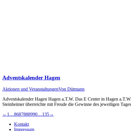
Adventskalender Hagen
Aktionen und Veranstaltungen
Von
Dütmann
Adventskalender Hagen Hagen a.T.W. Das E Center in Hagen a.T.W. ver
Steinheimer überreichte mit Freude die Gewinne des jeweiligen Tages
←
1
…
86
87
88
89
90
…
135
→
Kontakt
Impressum