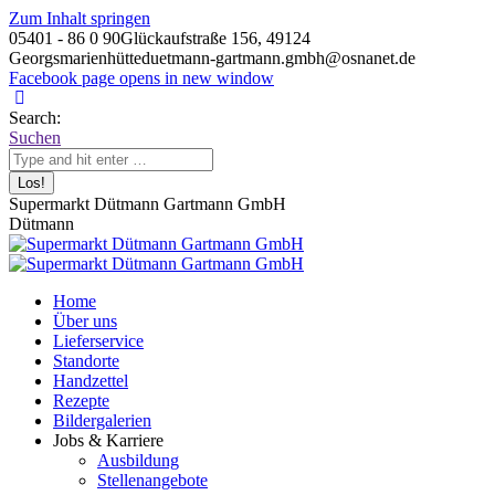
Zum Inhalt springen
05401 - 86 0 90
Glückaufstraße 156, 49124
Georgsmarienhütte
duetmann-gartmann.gmbh@osnanet.de
Facebook page opens in new window
Search:
Suchen
Supermarkt Dütmann Gartmann GmbH
Dütmann
Home
Über uns
Lieferservice
Standorte
Handzettel
Rezepte
Bildergalerien
Jobs & Karriere
Ausbildung
Stellenangebote